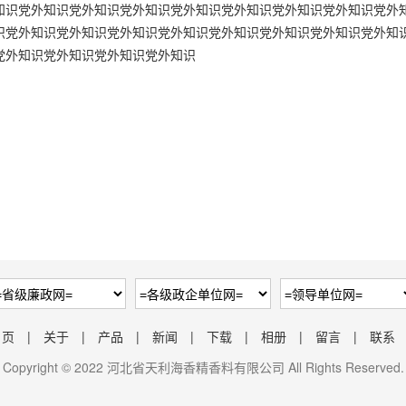
知识党外知识党外知识党外知识党外知识党外知识党外知识党外知识党外
识党外知识党外知识党外知识党外知识党外知识党外知识党外知识党外知
党外知识党外知识党外知识党外知识
 页
|
关于
|
产品
|
新闻
|
下载
|
相册
|
留言
|
联系
Copyright © 2022 河北省天利海香精香料有限公司 All Rights Reserved.