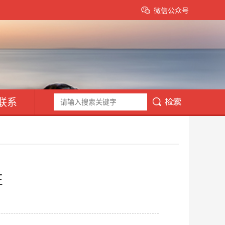
微信公众号
联系
性