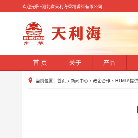
欢迎光临~河北省天利海香精香料有限公司
首 页
关于
产品
当前位置：
首页
>
新闻中心
>
政企合作
> HTML5